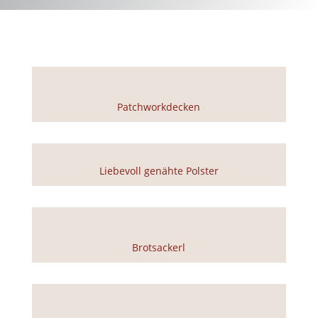
Patchworkdecken
Liebevoll genähte Polster
Brotsackerl