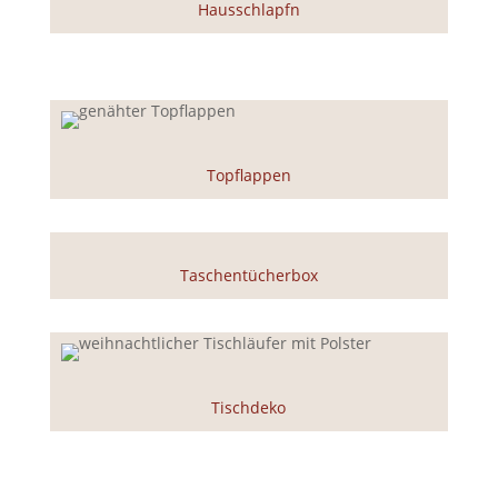
Hausschlapfn
Topflappen
Taschentücherbox
Tischdeko